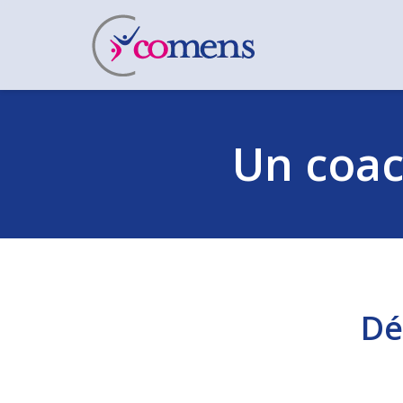
Un coach
Dé