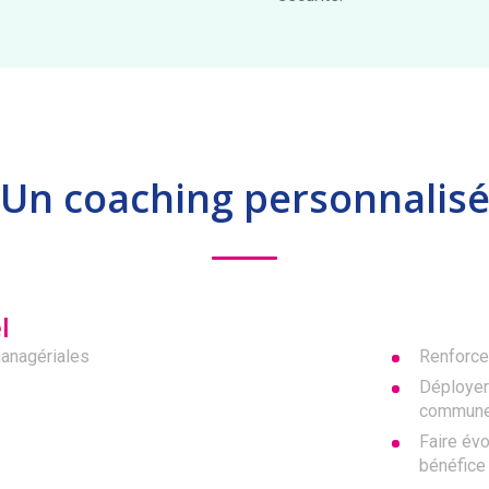
Un coaching personnalis
l
anagériales
Renforce
Déployer
commun
Faire év
bénéfice